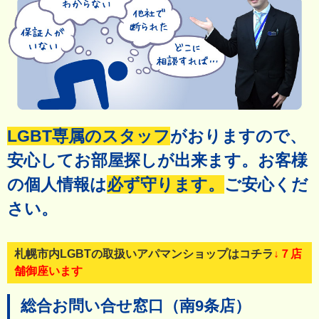
LGBT専属のスタッフ
がおりますので、
安心してお部屋探しが出来ます。
お客様
の個人情報は
必ず守ります。
ご安心くだ
さい。
札幌市内LGBTの取扱いアパマンショップはコチラ
↓７店
舗御座います
総合お問い合せ窓口
（南9条店）