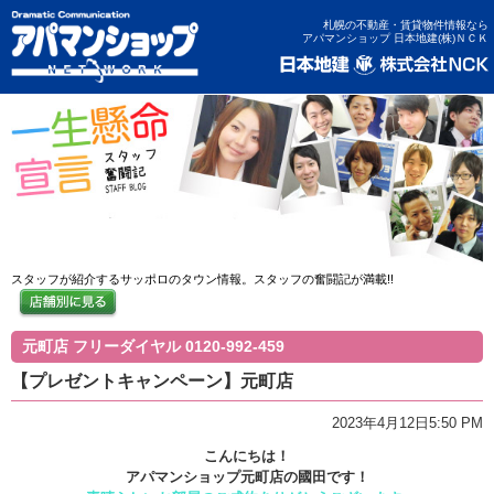
札幌の不動産・賃貸物件情報なら
アパマンショップ 日本地建(株)ＮＣＫ
一生懸命宣言 スタッフ奮闘記
スタッフが紹介するサッポロのタウン情報。スタッフの奮闘記が満載!!
元町店 フリーダイヤル 0120-992-459
【プレゼントキャンペーン】元町店
2023年4月12日5:50 PM
こんにちは！
アパマンショップ元町店の國田です！