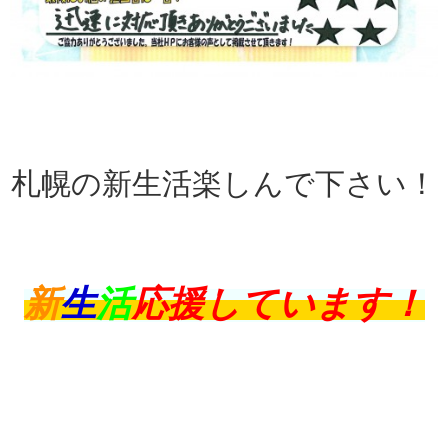
札幌の新生活楽しんで下さい！
新
生
活
応援しています
！